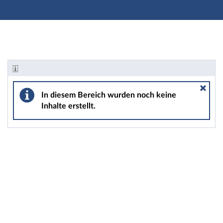
Hauptnavigation
Zweite Navigationsebene
Hauptinhalt
Fußzeile
Informationen - Weiterbildung: 2021HA2-BDSB Zertif
In diesem Bereich wurden noch keine
Inhalte erstellt.