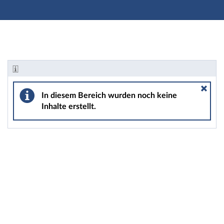
Hauptnavigation
Zweite Navigationsebene
Hauptinhalt
Fußzeile
Informationen - Sport: Schach2018 Blitzschachturnier
In diesem Bereich wurden noch keine
Inhalte erstellt.