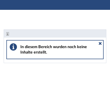
Hauptnavigation
Zweite Navigationsebene
Hauptinhalt
Fußzeile
Informationen - Seminar/Vorlesung: 2020HA2-Sen1 SK
In diesem Bereich wurden noch keine
Inhalte erstellt.