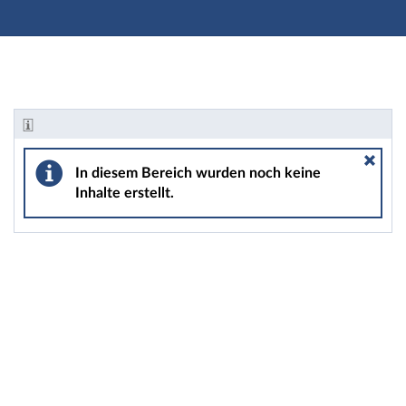
Hauptnavigation
Zweite Navigationsebene
Hauptinhalt
Fußzeile
Informationen - Vortrag: 2018HA2-63 Der Weg eines 
In diesem Bereich wurden noch keine
Inhalte erstellt.