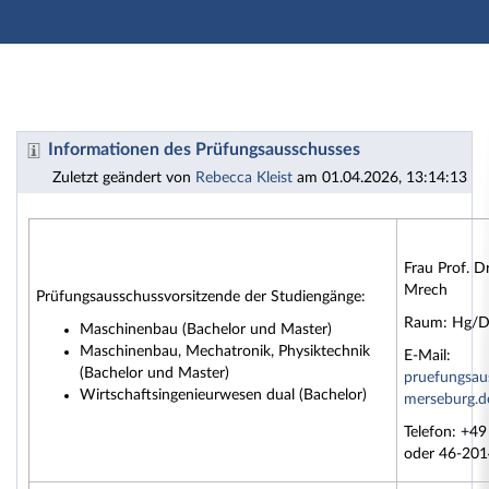
Hauptnavigation
Zweite Navigationsebene
Dritte Navigationsebene
Hauptinhalt
Fußzeile
Informationen des Prüfungsausschusses - Fachbereich
Informationen des Prüfungsausschusses
Zuletzt geändert von
Rebecca Kleist
am 01.04.2026, 13:14:13
Frau Prof. Dr
Mrech
Prüfungsausschussvorsitzende der Studiengänge:
Raum: Hg/D
Maschinenbau (Bachelor und Master)
Maschinenbau, Mechatronik, Physiktechnik
E-Mail:
(Bachelor und Master)
pruefun
gsau
Wirtschaftsingenieurwesen dual (Bachelor)
merseburg.d
Telefon: +4
oder 46-201