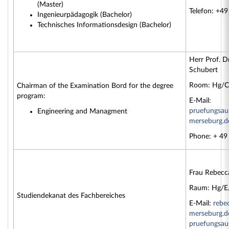
(Master)
Telefon: +4
Ingenieurpädagogik (Bachelor)
Technisches Informationsdesign (Bachelor)
Herr Prof. Dr
Schubert
Room: Hg/C
Chairman of the Examination Bord for the degree
program:
E-Mail:
pruefungsau
Engineering and Managment
merseburg.d
Phone: + 49
Frau Rebecca
Raum: Hg/E
Studiendekanat des Fachbereiches
E-Mail:
rebec
merseburg.d
pruefun
gsau