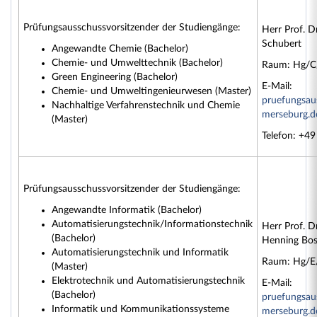
Prüfungsausschussvorsitzender der Studiengänge:
Herr Prof. Dr
Schubert
Angewandte Chemie (Bachelor)
Chemie- und Umwelttechnik (Bachelor)
Raum: Hg/C
Green Engineering (Bachelor)
E-Mail:
Chemie- und Umweltingenieurwesen (Master)
pruefun
gsau
Nachhaltige Verfahrenstechnik und Chemie
merseburg.d
(Master)
Telefon: +4
Prüfungsausschussvorsitzender der Studiengänge:
Angewandte Informatik (Bachelor)
Automatisierungstechnik/Informationstechnik
Herr Prof. Dr.
(Bachelor)
Henning Bo
Automatisierungstechnik und Informatik
Raum: Hg/E
(Master)
Elektrotechnik und Automatisierungstechnik
E-Mail:
(Bachelor)
pruefun
gsau
Informatik und Kommunikationssysteme
merseburg.d