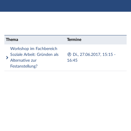
Hauptnavigation
Zweite Navigationsebene
Dritte Navigationsebene
Aktionen
Hauptinhalt
Workshop: Workshop im Fachbereich Soziale Arbeit: G
Thema
Termine
Fußzeile
Workshop im Fachbereich
Soziale Arbeit: Gründen als
Di., 27.06.2017, 15:15 -
Alternative zur
16:45
Festanstellung?