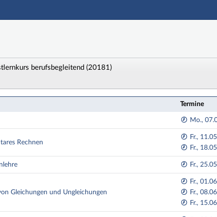
Hauptnavigation
Zweite Navigationsebene
Dritte Navigationsebene
Aktionen
Hauptinhalt
lernkurs berufsbegleitend (20181)
Fußzeile
ng: 2018HA1 - 6 Mathematik Online-Selbstlernkurs ber
Termine
Mo., 07.0
Fr., 11.0
ntares Rechnen
Fr., 18.0
nlehre
Fr., 25.0
Fr., 01.0
 von Gleichungen und Ungleichungen
Fr., 08.0
Fr., 15.0