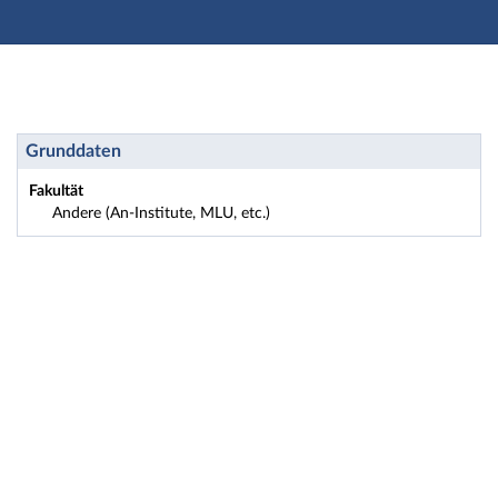
Hauptnavigation
Zweite Navigationsebene
Dritte Navigationsebene
Hauptinhalt
Fußzeile
Einrichtung: Andere (An-Institute, MLU, etc.) - Kurzin
Grunddaten
Fakultät
Andere (An-Institute, MLU, etc.)