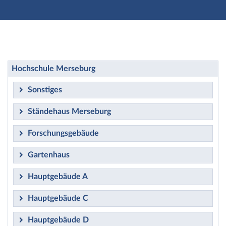
Hauptnavigation
Zweite Navigationsebene
Hauptinhalt
Fußzeile
Öffentlich zugängliche Raumpläne
Hochschule Merseburg
Sonstiges
Ständehaus Merseburg
Forschungsgebäude
Gartenhaus
Hauptgebäude A
Hauptgebäude C
Hauptgebäude D