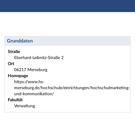
Hauptnavigation
Zweite Navigationsebene
Dritte Navigationsebene
Hauptinhalt
Fußzeile
Einrichtung: Hochschulmarketing und Kommunikation 
Grunddaten
Straße
Eberhard-Leibnitz-Straße 2
Ort
06217 Merseburg
Homepage
https://www.hs-
merseburg.de/hochschule/einrichtungen/hochschulmarketing-
und-kommunikation/
Fakultät
Verwaltung