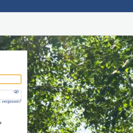
Hauptnavigation
Freier Zugang
Nutzerdaten abrufen
Onlinebewerbung
Fußzeile
 vergessen?
g