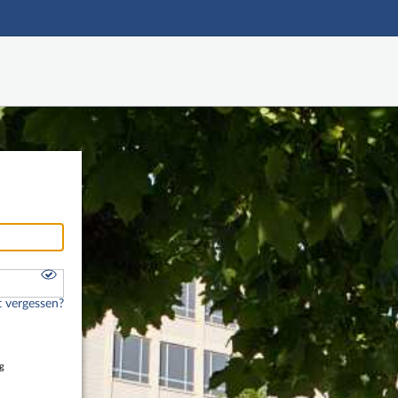
Hauptnavigation
Freier Zugang
Nutzerdaten abrufen
Onlinebewerbung
Fußzeile
 vergessen?
g