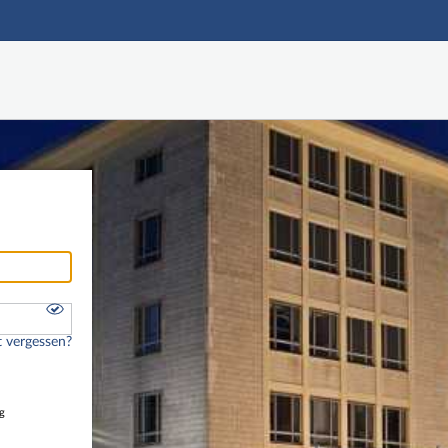
Hauptnavigation
Freier Zugang
Nutzerdaten abrufen
Onlinebewerbung
Fußzeile
 vergessen?
g