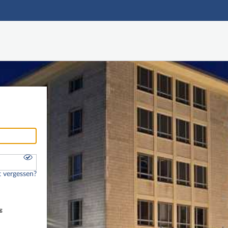
Hauptnavigation
Freier Zugang
Nutzerdaten abrufen
Onlinebewerbung
Fußzeile
 vergessen?
g