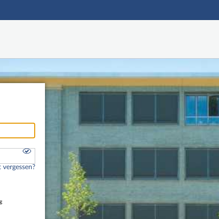
Hauptnavigation
Freier Zugang
Nutzerdaten abrufen
Onlinebewerbung
Fußzeile
 vergessen?
g