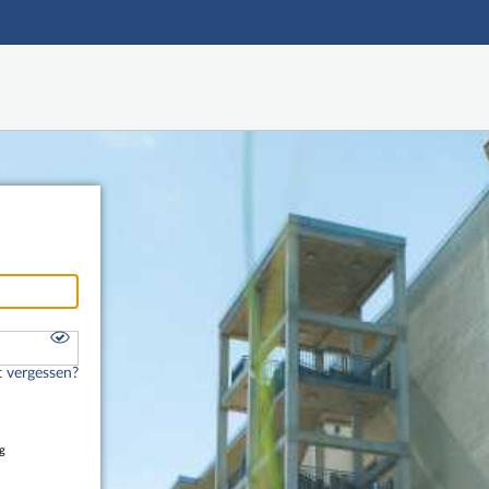
Hauptnavigation
Freier Zugang
Nutzerdaten abrufen
Onlinebewerbung
Fußzeile
 vergessen?
g