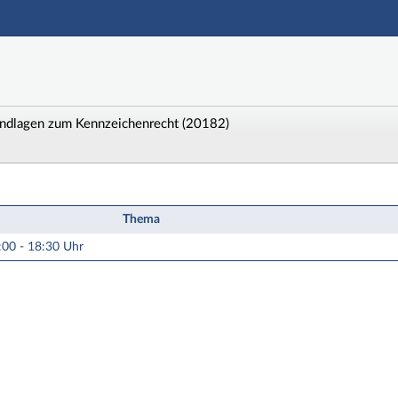
Hauptnavigation
Zweite Navigationsebene
Dritte Navigationsebene
Aktionen
Hauptinhalt
ndlagen zum Kennzeichenrecht (20182)
Fußzeile
A2-20 Markenschutz in Deutschland - Grundlagen zum 
Thema
:00 - 18:30 Uhr