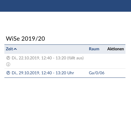
Hauptnavigation
Zweite Navigationsebene
Dritte Navigationsebene
Aktionen
Hauptinhalt
LunchLecture: 2019HA2-LL1 Software-fokussierte Gru
WiSe 2019/20
Fußzeile
Zeit
Raum
Aktionen
Di., 22.10.2019, 12:40 - 13:20 (fällt aus)
Di., 29.10.2019, 12:40 - 13:20 Uhr
Ga/0/06