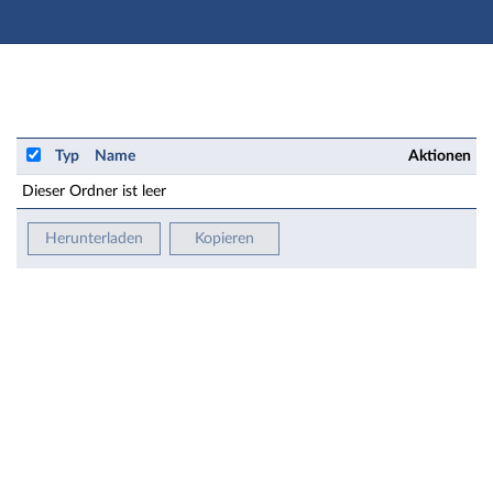
Hauptnavigation
Zweite Navigationsebene
Hauptinhalt
Fußzeile
Weiterbildung: 2018HA1-DSGVO EU-Datenschutzgrund
Typ
Name
Aktionen
Dieser Ordner ist leer
Herunterladen
Kopieren