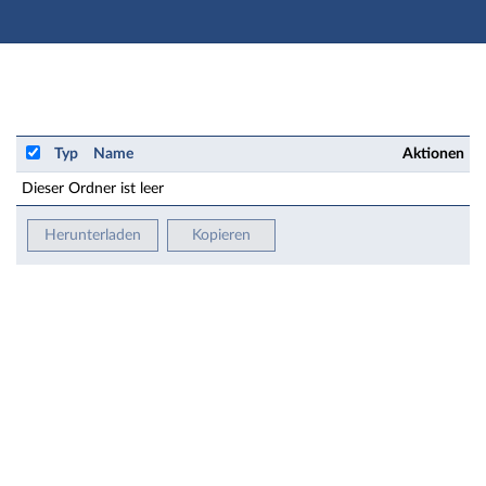
Hauptnavigation
Zweite Navigationsebene
Hauptinhalt
Fußzeile
Vorlesung: 1166350 ME-Konstr. II - Dateien
Typ
Name
Aktionen
Dieser Ordner ist leer
Herunterladen
Kopieren