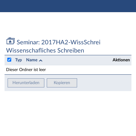
Hauptnavigation
Zweite Navigationsebene
Aktionen
Hauptinhalt
Fußzeile
Seminar: 2017HA2-WissSchrei Wissenschafliches Sch
Seminar: 2017HA2-WissSchrei
Wissenschafliches Schreiben
Typ
Name
Aktionen
Dieser Ordner ist leer
Herunterladen
Kopieren