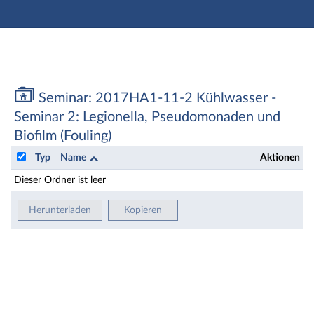
Hauptnavigation
Zweite Navigationsebene
Aktionen
Hauptinhalt
Fußzeile
Seminar: 2017HA1-11-2 Kühlwasser - Seminar 2: Legio
Seminar: 2017HA1-11-2 Kühlwasser -
Seminar 2: Legionella, Pseudomonaden und
Biofilm (Fouling)
Typ
Name
Aktionen
Dieser Ordner ist leer
Herunterladen
Kopieren