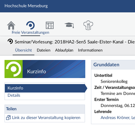
Hochschule Merseburg
Freie Veranstaltungen
Seminar/Vorlesung: 2018HA2-Sen5 Saale-Elster-Kanal - Die 
Übersicht
Dateien
Ablaufplan
Informationen
Seminar/Vorlesung
Grunddaten
Kurzinfo
Untertitel
Seniorenkolleg
Zeit / Veranstaltungso
Kurzinfo
Termine am Donner
Details
Erster Termin
Donnerstag, 06.12
Teilen
Lehrende
Link zu dieser Veranstaltung kopieren
Andreas Kröner, L