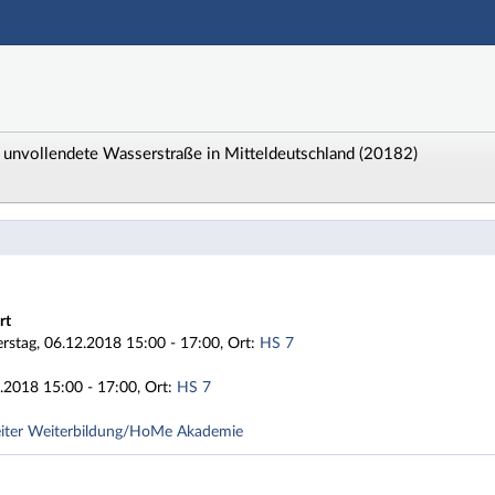
Hauptnavigation
Zweite Navigationsebene
Dritte Navigationsebene
Hauptinhalt
Fußzeile
unvollendete Wasserstraße in Mitteldeutschland (20182)
: 2018HA2-Sen5 Saale-Elster-Kanal - Die unvollendete 
rt
stag, 06.12.2018 15:00 - 17:00, Ort:
HS 7
.2018 15:00 - 17:00, Ort:
HS 7
eiter Weiterbildung/HoMe Akademie