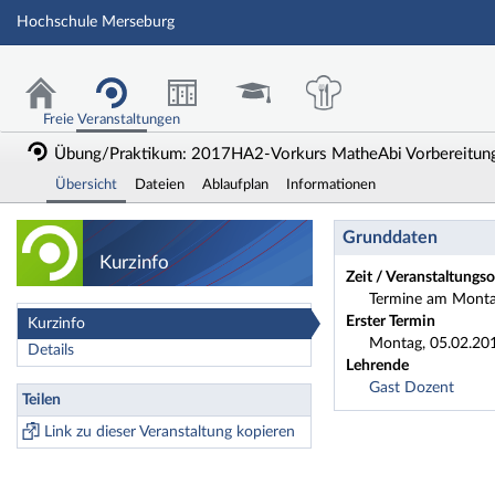
Hochschule Merseburg
Freie Veranstaltungen
Übung/Praktikum: 2017HA2-Vorkurs MatheAbi Vorbereitungs
Übersicht
Dateien
Ablaufplan
Informationen
Übung/Praktikum:
Grunddaten
Kurzinfo
Zeit / Veranstaltungso
Termine am Montag
Erster Termin
Kurzinfo
Montag, 05.02.201
Details
Lehrende
Gast Dozent
Teilen
Link zu dieser Veranstaltung kopieren