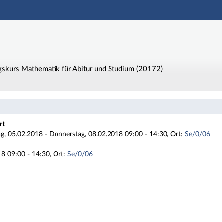
Hauptnavigation
Zweite Navigationsebene
Dritte Navigationsebene
Hauptinhalt
Fußzeile
kurs Mathematik für Abitur und Studium (20172)
 2017HA2-Vorkurs MatheAbi Vorbereitungskurs Mathema
rt
, 05.02.2018 - Donnerstag, 08.02.2018 09:00 - 14:30, Ort:
Se/0/06
8 09:00 - 14:30, Ort:
Se/0/06