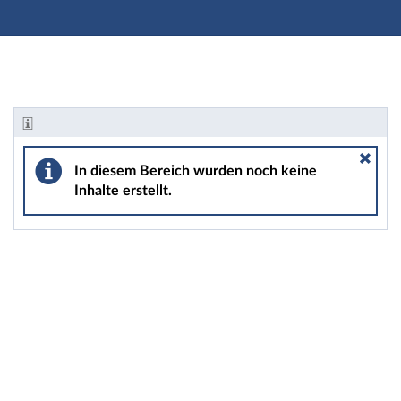
Hauptnavigation
Zweite Navigationsebene
Hauptinhalt
Fußzeile
Informationen - Vorlesung: Test
In diesem Bereich wurden noch keine
Inhalte erstellt.