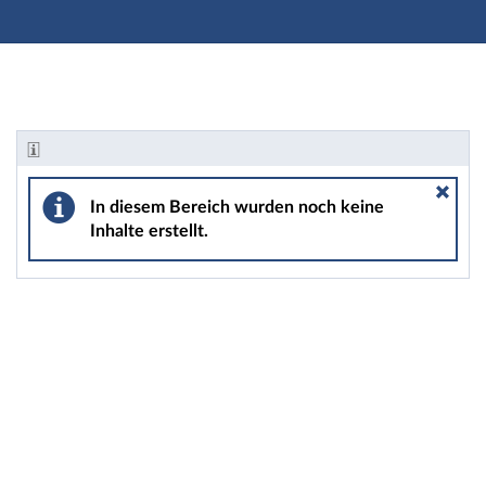
Hauptnavigation
Zweite Navigationsebene
Hauptinhalt
Fußzeile
Informationen - Studienvorbereitung: Konversationsku
In diesem Bereich wurden noch keine
Inhalte erstellt.