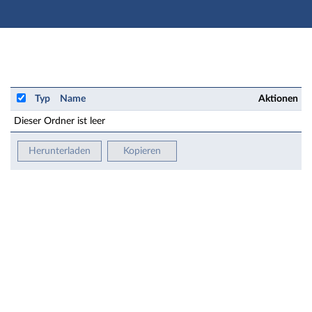
Hauptnavigation
Zweite Navigationsebene
Hauptinhalt
Fußzeile
Studienvorbereitung: 2019HA1-2 Vorkurs Ingenieurwi
Typ
Name
Aktionen
Dieser Ordner ist leer
Herunterladen
Kopieren