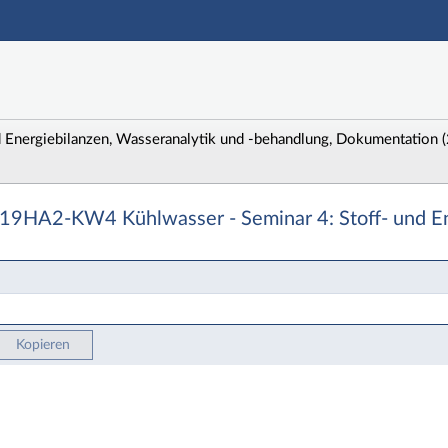
Hauptnavigation
Zweite Navigationsebene
Aktionen
Hauptinhalt
Fußzeile
Energiebilanzen, Wasseranalytik und -behandlung, Dokumentation 
KW4 Kühlwasser - Seminar 4: Stoff- und Energiebilanz
19HA2-KW4 Kühlwasser - Seminar 4: Stoff- und En
Kopieren