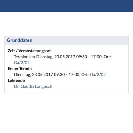
Hauptnavigation
Zweite Navigationsebene
Dritte Navigationsebene
Hauptinhalt
Fußzeile
Weiterbildung: 2017HA1-16 Aufbaukurs Vortrag und P
Grunddaten
Zeit / Veranstaltungsort
Termine am Dienstag, 23.05.2017 09:30 - 17:00, Ort:
Ga/2/02
Erster Termin
Dienstag, 23.05.2017 09:30 - 17:00, Ort:
Ga/2/02
Lehrende
Dr. Claudia Langosch