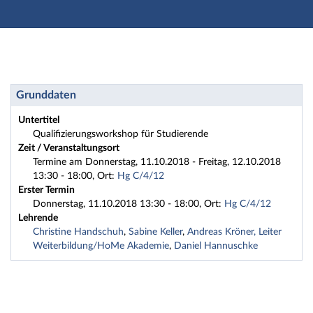
Hauptnavigation
Zweite Navigationsebene
Dritte Navigationsebene
Hauptinhalt
Fußzeile
Workshop: 2018HA2 - 65 BASISSCHULUNG FÜR TUT
Grunddaten
Untertitel
Qualifizierungsworkshop für Studierende
Zeit / Veranstaltungsort
Termine am Donnerstag, 11.10.2018 - Freitag, 12.10.2018
13:30 - 18:00, Ort:
Hg C/4/12
Erster Termin
Donnerstag, 11.10.2018 13:30 - 18:00, Ort:
Hg C/4/12
Lehrende
Christine Handschuh
,
Sabine Keller
,
Andreas Kröner, Leiter
Weiterbildung/HoMe Akademie
,
Daniel Hannuschke