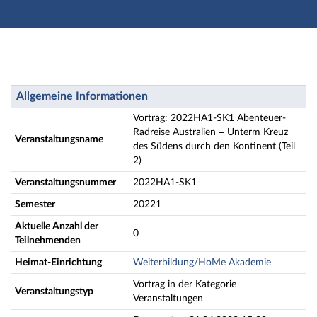
Hauptnavigation
Zweite Navigationsebene
Dritte Navigationsebene
Aktionen
Hauptinhalt
Vortrag: 2022HA1-SK1 Abenteuer-Radreise Australien 
Allgemeine Informationen
Fußzeile
Vortrag: 2022HA1-SK1 Abenteuer-
Radreise Australien – Unterm Kreuz
Veranstaltungsname
des Südens durch den Kontinent (Teil
2)
Veranstaltungsnummer
2022HA1-SK1
Semester
20221
Aktuelle Anzahl der
0
Teilnehmenden
Heimat-Einrichtung
Weiterbildung/HoMe Akademie
Vortrag in der Kategorie
Veranstaltungstyp
Veranstaltungen